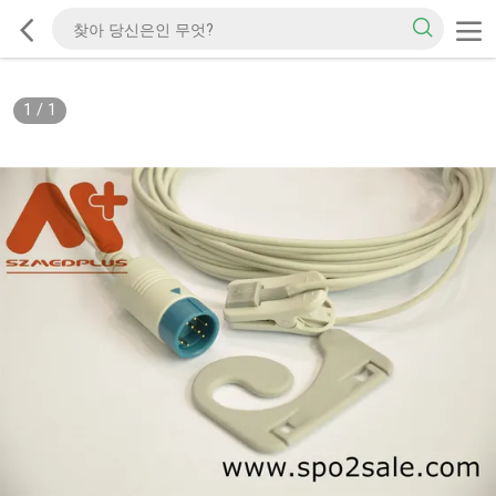
1
/
1