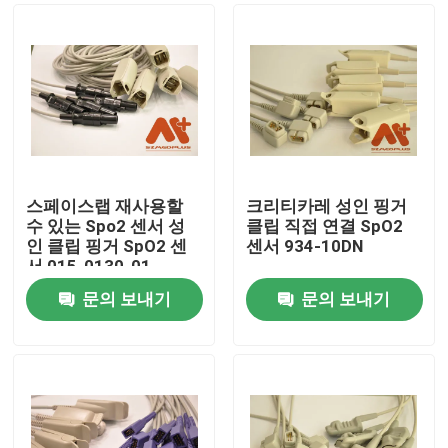
스페이스랩 재사용할
크리티카레 성인 핑거
수 있는 Spo2 센서 성
클립 직접 연결 SpO2
인 클립 핑거 SpO2 센
센서 934-10DN
서 015-0130-01
문의 보내기
문의 보내기
홈
제품 소개
회사 소개