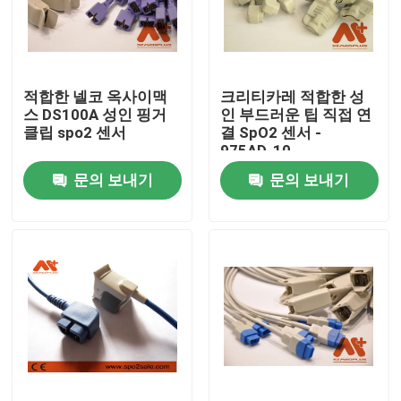
공장 투어
적합한 넬코 옥사이맥
크리티카레 적합한 성
품질 관리
스 DS100A 성인 핑거
인 부드러운 팁 직접 연
클립 spo2 센서
결 SpO2 센서 -
975AD-10
연락처
문의 보내기
문의 보내기
뉴스
ECG 환자케이블
참을성 있는 모니터 케이블
재사용 가능한 spo2 센서