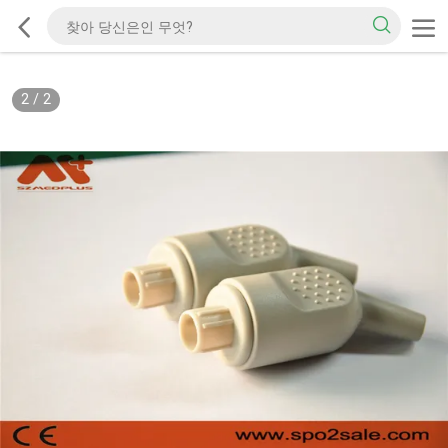
2
/
2