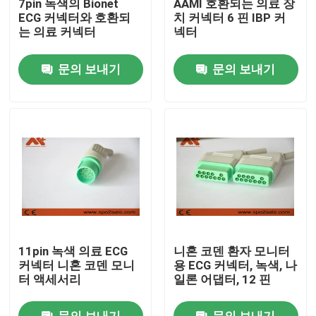
7pin 녹색의 Bionet
AAMI 호환되는 의료 장
ECG 커넥터와 호환되
치 커넥터 6 핀 IBP 커
는 의료 커넥터
넥터
공장 투어
문의 보내기
문의 보내기
품질 관리
연락처
뉴스
ECG 환자케이블
11pin 녹색 의료 ECG
니혼 코덴 환자 모니터
참을성 있는 모니터 케이블
커넥터 니혼 코덴 모니
용 ECG 커넥터, 녹색, 나
터 액세서리
일론 어댑터, 12 핀
재사용 가능한 spo2 센서
문의 보내기
문의 보내기