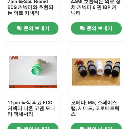
7pin 녹색의 Bionet
AAMI 호환되는 의료 장
ECG 커넥터와 호환되
치 커넥터 6 핀 IBP 커
는 의료 커넥터
넥터
공장 투어
문의 보내기
문의 보내기
품질 관리
연락처
뉴스
ECG 환자케이블
11pin 녹색 의료 ECG
오메다, M&, 스페이스
참을성 있는 모니터 케이블
커넥터 니혼 코덴 모니
랩, 시메드, 코로메트릭
터 액세서리
스
재사용 가능한 spo2 센서
문의 보내기
문의 보내기