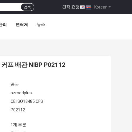
견적 요청
|
Korean
검색
관리
연락처
뉴스
프 배관 NIBP P02112
중국
szmedplus
CE,ISO13485,CFS
P02112
1개 부분