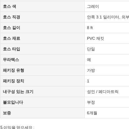
호스 색
그레이
호스 직경
안쪽 3.1 밀리미터, 외부
호스 길이
8 ft
호스 재료
PVC 재킷
호스 타입
단일
무라텍스
예
패키징 유형
가방
패키징 장치
1
내구성 있는 크기
성인 / 페디아트릭
불모입니다
부정
보증
6개월
5.이익을 얻으세요 :