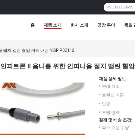
홈
제품 소개
회사 소개
공장 투어
품질 
웰치 앨린 혈압 커프 배관 NIBP P02112
인피트론 II 옴니를 위한 인피니움 웰치 앨린 혈압 커
제품 상세 정보:
원래 장소:
브랜드 이름:
인증:
모델 번호:
결제 및 배송 조건:
최소 주문 수량: