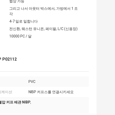
협상 가능
그리고 나서 아웃터 박스에서, 가방에서 1 조
각
4-7 일로 일합니다
전신환, 웨스턴 유니온, 페이팔, L/C (신용장)
10000 PC / 달
P02112
PVC
리케이션:
NIBP 커프스를 연결시키세요
압 커프 배관 NIBP
,