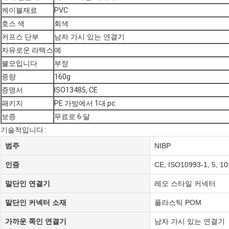
케이블재료
PVC
호스 색
회색
커프스 단부
남자 가시 있는 연결기
자유로운 라텍스
예
불모입니다
부정
중량
160g
증명서
ISO13485, CE
패키지
PE 가방에서 1대 pc
보증
무료로 6 달
기술적입니다 :
범주
NIBP
인증
CE, ISO10993-1, 5, 1
말단인 연결기
레모 스타일 커넥터
말단인 커넥터 소재
플라스틱 POM
가까운 쪽인 연결기
남자 가시 있는 연결기