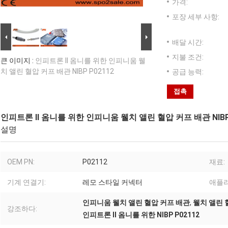
가격:
포장 세부 사항:
배달 시간:
지불 조건:
큰 이미지 :
인피트론 II 옴니를 위한 인피니움 웰
치 앨린 혈압 커프 배관 NIBP P02112
공급 능력:
접촉
인피트론 II 옴니를 위한 인피니움 웰치 앨린 혈압 커프 배관 NIBP 
설명
OEM PN:
P02112
재료:
기계 연결기:
레모 스타일 커넥터
애플
인피니움 웰치 앨린 혈압 커프 배관
,
웰치 앨린 혈
강조하다:
인피트론 II 옴니를 위한 NIBP P02112