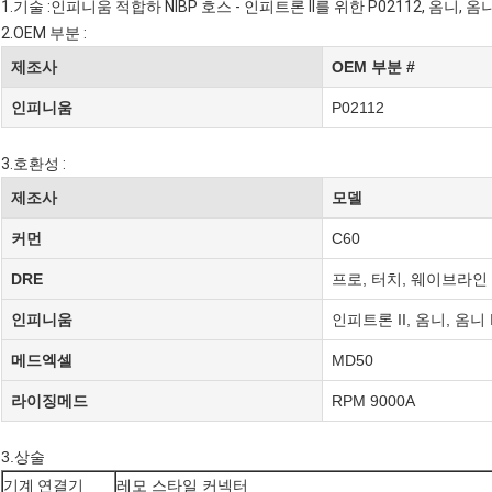
1.기술 :인피니움 적합하 NIBP 호스 - 인피트론 II를 위한 P02112, 옴니, 
2.OEM 부분 :
제조사
OEM 부분 #
인피니움
P02112
3.호환성 :
제조사
모델
커먼
C60
DRE
프로, 터치, 웨이브라인 
인피니움
인피트론 II, 옴니, 옴니 I
메드엑셀
MD50
라이징메드
RPM 9000A
3.상술
기계 연결기
레모 스타일 커넥터