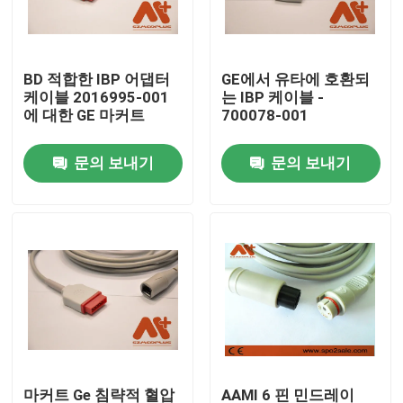
공장 투어
BD 적합한 IBP 어댑터
GE에서 유타에 호환되
케이블 2016995-001
는 IBP 케이블 -
품질 관리
에 대한 GE 마커트
700078-001
문의 보내기
문의 보내기
연락처
뉴스
ECG 환자케이블
참을성 있는 모니터 케이블
재사용 가능한 spo2 센서
마커트 Ge 침략적 혈압
AAMI 6 핀 민드레이