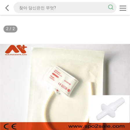
2
/
2