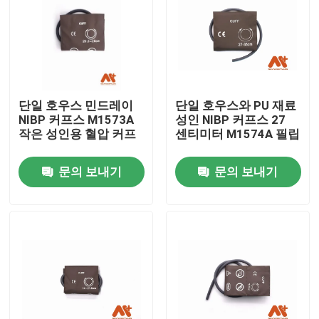
공장 투어
품질 관리
단일 호우스 민드레이
단일 호우스와 PU 재료
NIBP 커프스 M1573A
성인 NIBP 커프스 27
연락처
작은 성인용 혈압 커프
센티미터 M1574A 필립
문의 보내기
문의 보내기
뉴스
ECG 환자케이블
참을성 있는 모니터 케이블
재사용 가능한 spo2 센서