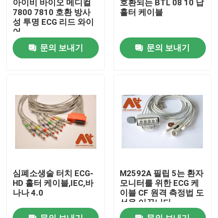
아이비 바이오 메디컬
호환되는 BTL 08 10 납
7800 7810 호환 방사
홀터 케이블
성 투명 ECG 리드 와이
공장 투어
어
문의 보내기
문의 보내기
품질 관리
연락처
뉴스
ECG 환자케이블
심폐소생술 터치 ECG-
M2592A 필립 5는 환자
참을성 있는 모니터 케이블
HD 홀터 케이블,IEC,바
모니터를 위한 ECG 케
나나 4.0
이블 CF 원격 측정법 도
선을 이끕니다
재사용 가능한 spo2 센서
문의 보내기
문의 보내기