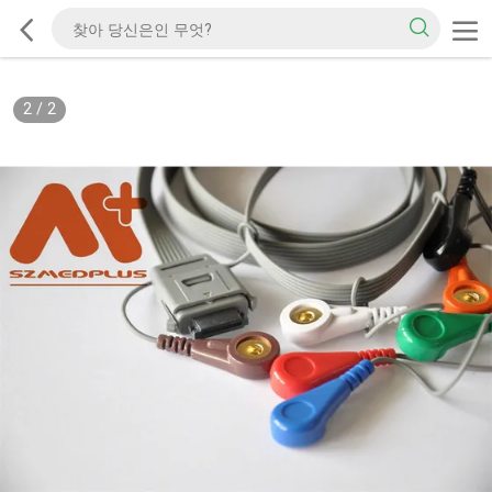
2
/
2