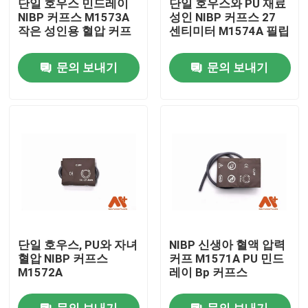
단일 호우스 민드레이
단일 호우스와 PU 재료
NIBP 커프스 M1573A
성인 NIBP 커프스 27
작은 성인용 혈압 커프
센티미터 M1574A 필립
공장 투어
문의 보내기
문의 보내기
품질 관리
연락처
뉴스
ECG 환자케이블
단일 호우스, PU와 자녀
NIBP 신생아 혈액 압력
참을성 있는 모니터 케이블
혈압 NIBP 커프스
커프 M1571A PU 민드
M1572A
레이 Bp 커프스
재사용 가능한 spo2 센서
문의 보내기
문의 보내기