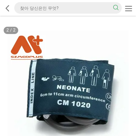
2
/
2