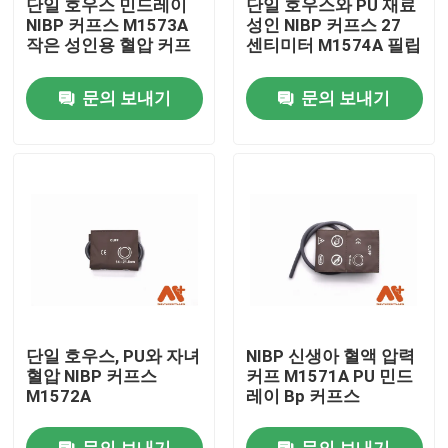
단일 호우스 민드레이
단일 호우스와 PU 재료
NIBP 커프스 M1573A
성인 NIBP 커프스 27
작은 성인용 혈압 커프
센티미터 M1574A 필립
공장 투어
문의 보내기
문의 보내기
품질 관리
연락처
뉴스
ECG 환자케이블
단일 호우스, PU와 자녀
NIBP 신생아 혈액 압력
참을성 있는 모니터 케이블
혈압 NIBP 커프스
커프 M1571A PU 민드
M1572A
레이 Bp 커프스
재사용 가능한 spo2 센서
문의 보내기
문의 보내기