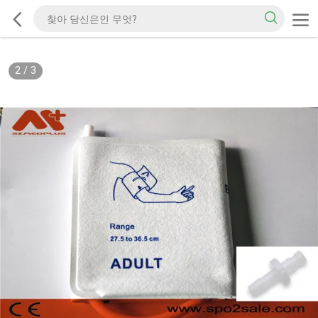
2
/
3